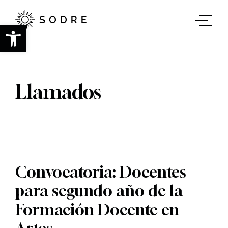
Ir
al
contenido
Abrir barra de herramientas
principal
Llamados
Convocatoria: Docentes
para segundo año de la
Formación Docente en