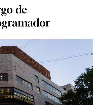
rgo de
rogramador