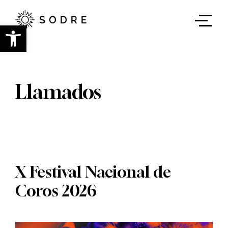
Ir
al
contenido
Abrir barra de herramientas
principal
Llamados
X Festival Nacional de
Coros 2026