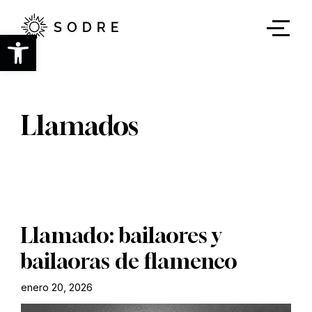
Ir
al
contenido
Abrir barra de herramientas
principal
Llamados
Llamado: bailaores y
bailaoras de flamenco
enero 20, 2026