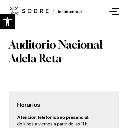
Ir
al
Institucional
contenido
Abrir barra de herramientas
principal
Auditorio Nacional
Adela Reta
Horarios
Atención telefónica no presencial:
de lunes a viernes a partir de las 11 h