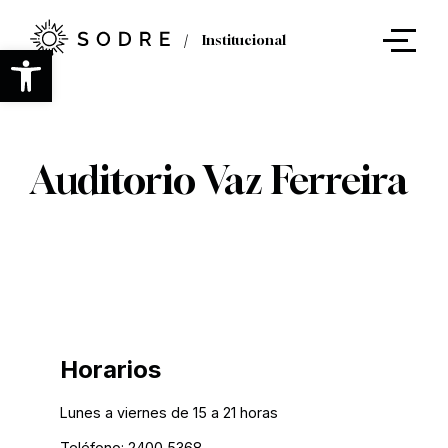
Ir
al
Institucional
contenido
Abrir barra de herramientas
principal
Auditorio Vaz Ferreira
Horarios
Lunes a viernes de 15 a 21 horas
Teléfono: 2400 5368