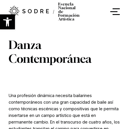
Ir
Escuela
al
Nacional
de
contenido
Abrir barra de herramientas
Formación
principal
Artística
Danza
Contemporánea
Una profesión dinámica necesita bailarines
contemporáneos con una gran capacidad de baile así
como técnicas escénicas y compositivas que le permita
insertarse en un campo artístico que está en
permanente cambio. En el transcurso de cuatro años, los
estudiantes transitan el camino para convertirse en