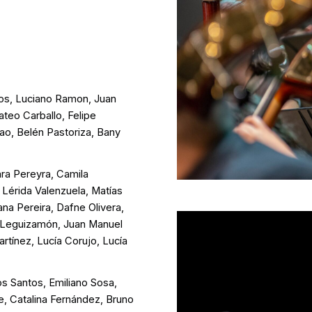
os, Luciano Ramon, Juan
eo Carballo, Felipe
ao, Belén Pastoriza, Bany
ara Pereyra, Camila
 Lérida Valenzuela, Matías
ana Pereira, Dafne Olivera,
a Leguizamón, Juan Manuel
artínez, Lucía Corujo, Lucía
s Santos, Emiliano Sosa,
e, Catalina Fernández, Bruno