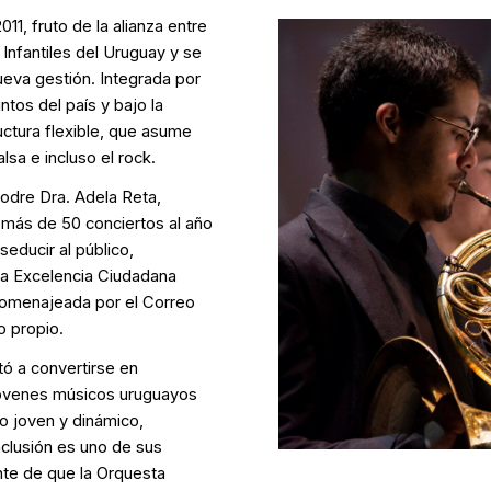
11, fruto de la alianza entre
Infantiles del Uruguay y se
ueva gestión. Integrada por
tos del país y bajo la
uctura flexible, que asume
lsa e incluso el rock.
Sodre Dra. Adela Reta,
 más de 50 conciertos al año
educir al público,
la Excelencia Ciudadana
homenajeada por el Correo
o propio.
ó a convertirse en
jóvenes músicos uruguayos
to joven y dinámico,
nclusión es uno de sus
nte de que la Orquesta