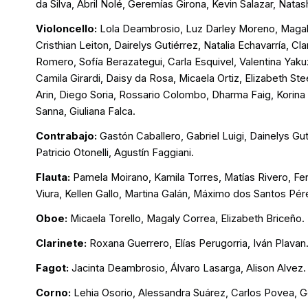
da Silva, Abril Nolé, Geremías Girona, Kevin Salazar, Nata
Violoncello:
Lola Deambrosio, Luz Darley Moreno, Magalí 
Cristhian Leiton, Dairelys Gutiérrez, Natalia Echavarría, Cl
Romero, Sofía Berazategui, Carla Esquivel, Valentina Yakuz
Camila Girardi, Daisy da Rosa, Micaela Ortiz, Elizabeth S
Arin, Diego Soria, Rossario Colombo, Dharma Faig, Korina
Sanna, Giuliana Falca.
Contrabajo:
Gastón Caballero, Gabriel Luigi, Dainelys Gut
Patricio Otonelli, Agustín Faggiani.
Flauta:
Pamela Moirano, Kamila Torres, Matías Rivero, Fe
Viura, Kellen Gallo, Martina Galán, Máximo dos Santos Pér
Oboe:
Micaela Torello, Magaly Correa, Elizabeth Briceño.
Clarinete:
Roxana Guerrero, Elías Perugorria, Iván Plavan
Fagot:
Jacinta Deambrosio, Álvaro Lasarga, Alison Alvez.
Corno:
Lehia Osorio, Alessandra Suárez, Carlos Povea, G