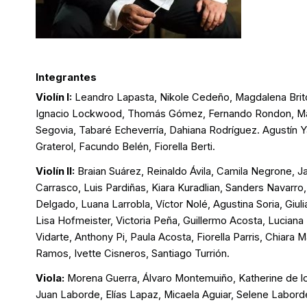
Integrantes
Violín I:
Leandro Lapasta, Nikole Cedeño, Magdalena Brit
Ignacio Lockwood, Thomás Gómez, Fernando Rondon, Mat
Segovia, Tabaré Echeverría, Dahiana Rodríguez. Agustín Y
Graterol, Facundo Belén, Fiorella Berti.
Violín II:
Braian Suárez, Reinaldo Ávila, Camila Negrone, J
Carrasco, Luis Pardiñas, Kiara Kuradlian, Sanders Navarro,
Delgado, Luana Larrobla, Víctor Nolé, Agustina Soria, Giuli
Lisa Hofmeister, Victoria Peña, Guillermo Acosta, Lucian
Vidarte, Anthony Pi, Paula Acosta, Fiorella Parris, Chiara M
Ramos, Ivette Cisneros, Santiago Turrión.
Viola:
Morena Guerra, Álvaro Montemuiño, Katherine de lo
Juan Laborde, Elías Lapaz, Micaela Aguiar, Selene Labord