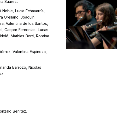
sha Suárez.
Noble, Lucía Echavarría,
ara Orellano, Joaquín
a, Valentina de los Santos,
teel, Gaspar Femenías, Lucas
 Nolé, Mathias Berti, Romina
iérrez, Valentina Espinoza,
rnanda Barrozo, Nicolás
ez.
.
onzalo Benítez.