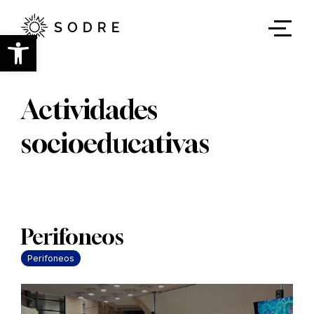
Ir
al
contenido
Abrir barra de herramientas
principal
Actividades
socioeducativas
Perifoneos
Perifoneos