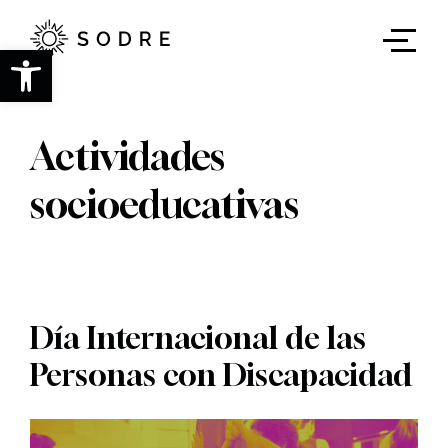
Ir
al
contenido
Abrir barra de herramientas
principal
Actividades
socioeducativas
Día Internacional de las
Personas con Discapacidad