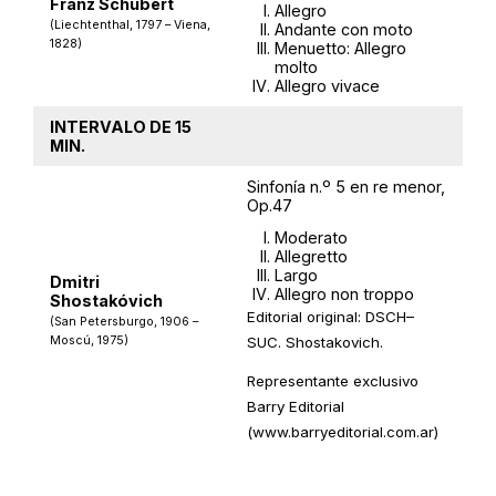
Franz Schubert
Allegro
(Liechtenthal, 1797 – Viena,
Andante con moto
1828)
Menuetto: Allegro
molto
Allegro vivace
INTERVALO DE 15
MIN.
Sinfonía n.º 5 en re menor,
Op.47
Moderato
Allegretto
Largo
Dmitri
Allegro non troppo
Shostakóvich
Editorial original: DSCH–
(San Petersburgo, 1906 –
Moscú, 1975)
SUC. Shostakovich.
Representante exclusivo
Barry Editorial
(www.barryeditorial.com.ar)