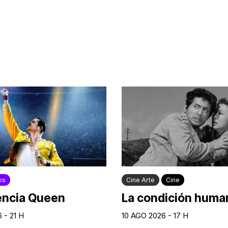
os
Cine Arte
Cine
encia Queen
La condición human
 - 21 H
10 AGO 2026 - 17 H