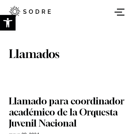
Ir
al
contenido
Abrir barra de herramientas
principal
Llamados
Llamado para coordinador
académico de la Orquesta
Juvenil Nacional