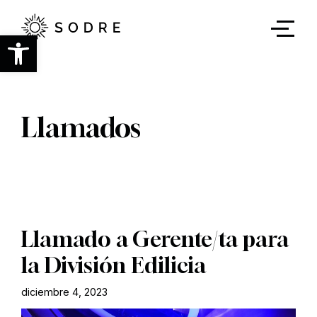
Ir
al
contenido
Abrir barra de herramientas
principal
Llamados
Llamado a Gerente/ta para
la División Edilicia
diciembre 4, 2023