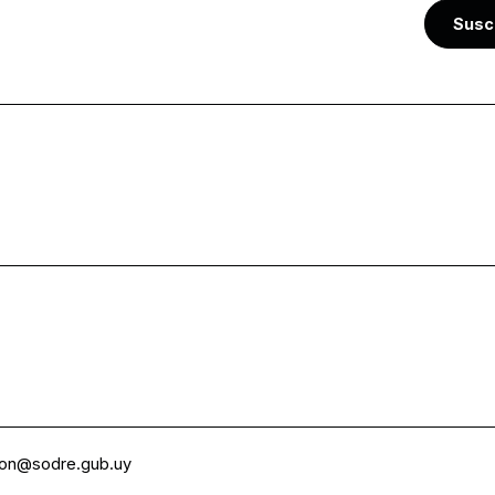
Susc
ion@sodre.gub.uy