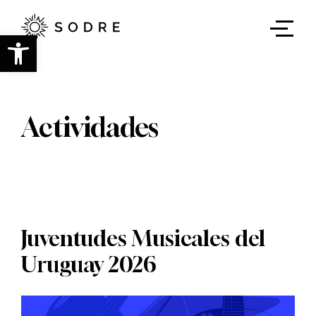
Ir
al
contenido
Abrir barra de herramientas
principal
Actividades
Juventudes Musicales del
Uruguay 2026