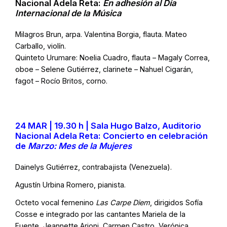
Nacional Adela Reta:
En adhesión al Día
Internacional de la Música
Milagros Brun, arpa. Valentina Borgia, flauta. Mateo
Carballo, violín.
Quinteto Urumare: Noelia Cuadro, flauta – Magaly Correa,
oboe – Selene Gutiérrez, clarinete – Nahuel Cigarán,
fagot – Rocío Britos, corno.
24 MAR | 19.30 h | Sala Hugo Balzo, Auditorio
Nacional Adela Reta: Concierto en celebración
de
Marzo: Mes de la Mujeres
Dainelys Gutiérrez, contrabajista (Venezuela).
Agustín Urbina Romero, pianista.
Octeto vocal femenino
Las Carpe Diem
, dirigidos Sofía
Cosse e integrado por las cantantes Mariela de la
Fuente, Jeannette Arioni, Carmen Castro, Verónica