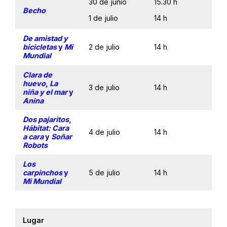
30 de junio
15.30 h
Becho
1 de julio
1
4 h
De amistad y
bicicletas
y
Mi
2 de julio
14 h
Mundial
Clara de
huevo
,
La
3 de julio
14 h
niña y el mar
y
Anina
Dos pajaritos
,
Hábitat: Cara
4 de julio
14 h
a cara
y
Soñar
Robots
Los
carpinchos
y
5 de julio
14 h
Mi Mundial
Lugar