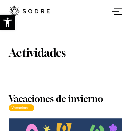
Ir
al
contenido
Abrir barra de herramientas
principal
Actividades
Vacaciones de invierno
Vacaciones