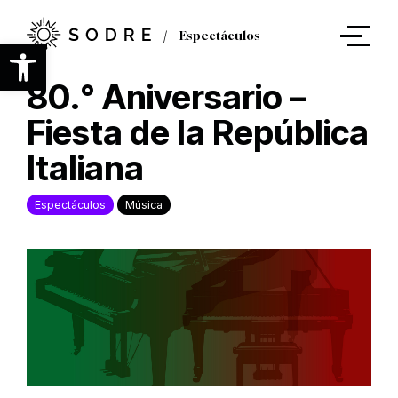
Ir
al
Espectáculos
contenido
Abrir barra de herramientas
principal
80.° Aniversario –
Fiesta de la República
Italiana
Espectáculos
Música