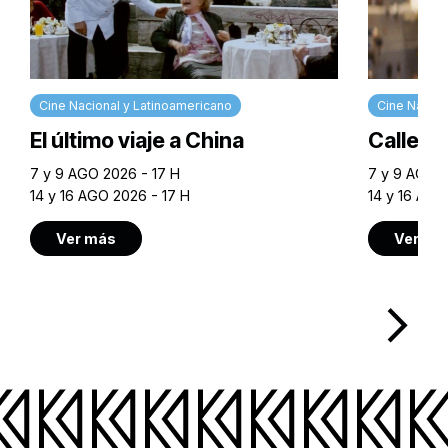
Cine Nacional y Latinoamericano
Cine Nacion
El último viaje a China
Calle M
7 y 9 AGO 2026 - 17 H
7 y 9 AGO 2
14 y 16 AGO 2026 - 17 H
14 y 16 AGO
Ver más
Ver má
arrow_forward_ios