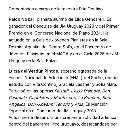
Comentarios a cargo de la maestra Rita Contino.
Falco Nozar
, pianista alumno de Élida Gencarelli. Es
ganador del Concurso de JM Uruguay 2023 y del Primer
Premio en el Concurso Nacional de Piano 2024. Ha
actuado en la Gala de Jóvenes Pianistas en la Sala
Delmira Agustini del Teatro Solís, en el Encuentro de
Jóvenes Pianistas en el MACA y en el Ciclo 2026 de JM
Uruguay en la Sala Balzo.
Lucía del Verdún Pintos
, soprano egresada de la
Escuela Nacional de Arte Lirico (ENAL) del Sodre, donde
estudió con Rita Contino, Graciela Lassner y Sofía Mara.
Participó en las óperas
Falstaff
,
L’elisir D’amore
,
Don
Pasquale
,
Capuletos y Montescos
,
La Bohème
,
Suor
Angelica
,
Don Giovanni Tenorio
y
Aída.
Es Mención
Especial en el Concurso de JM Uruguay 2018.
Actualmente desarrolla una creciente actividad artística
dentro del panorama lírico uruguayo, destacándose por