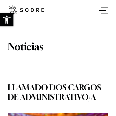
Ir
al
contenido
Abrir barra de herramientas
principal
Noticias
LLAMADO DOS CARGOS
DE ADMINISTRATIVO/A