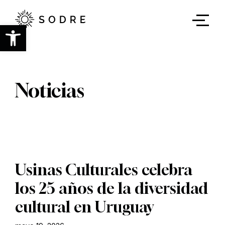
Ir
al
contenido
Abrir barra de herramientas
principal
Noticias
Usinas Culturales celebra
los 25 años de la diversidad
cultural en Uruguay