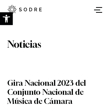
Ir
al
contenido
Abrir barra de herramientas
principal
Noticias
Gira Nacional 2023 del
Conjunto Nacional de
Música de Cámara