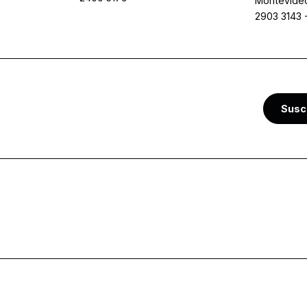
Montevide
2903 3143
Susc