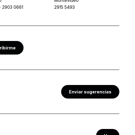
o
Montevideo
-
2903 0661
2915 5493
ribirme
Enviar sugerencias