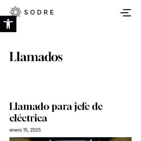
Ir
al
contenido
Abrir barra de herramientas
principal
Llamados
Llamado para jefe de
eléctrica
enero 15, 2025