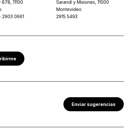
 878, 11100
Sarandí y Misiones, 11000
o
Montevideo
-
2903 0661
2915 5493
ribirme
Enviar sugerencias