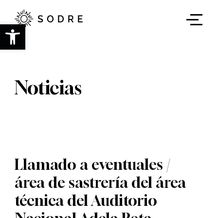
Ir
al
contenido
Abrir barra de herramientas
principal
Noticias
Llamado a eventuales /
área de sastrería del área
técnica del Auditorio