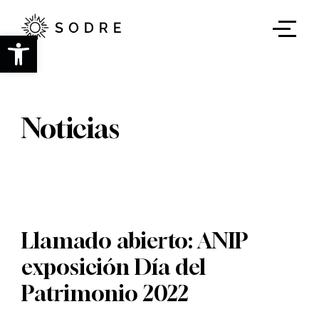
Ir
al
contenido
Abrir barra de herramientas
principal
Noticias
Llamado abierto: ANIP
exposición Día del
Patrimonio 2022