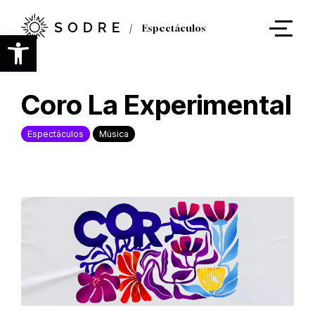
Ir
al
Espectáculos
contenido
Abrir barra de herramientas
principal
Coro La Experimental
Espectáculos
Música