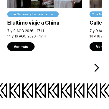
Cine Nacional y Latinoamericano
Cine Nacion
El último viaje a China
Calle M
7 y 9 AGO 2026 - 17 H
7 y 9 AGO 2
14 y 16 AGO 2026 - 17 H
14 y 16 AGO
Ver más
Ver má
arrow_forward_ios