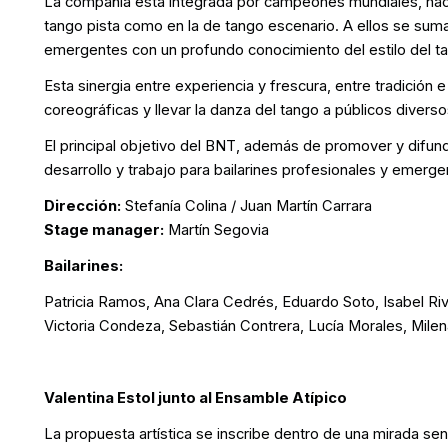
La compañía está integrada por campeones mundiales, nacio
tango pista como en la de tango escenario. A ellos se sum
emergentes con un profundo conocimiento del estilo del tang
Esta sinergia entre experiencia y frescura, entre tradición 
coreográficas y llevar la danza del tango a públicos diverso
El principal objetivo del BNT, además de promover y difundi
desarrollo y trabajo para bailarines profesionales y emerg
Dirección:
Stefanía Colina / Juan Martín Carrara
Stage manager:
Martín Segovia
Bailarines:
Patricia Ramos, Ana Clara Cedrés, Eduardo Soto, Isabel Rivas
Victoria Condeza, Sebastián Contrera, Lucía Morales, Mile
Valentina Estol junto al Ensamble Atípico
La propuesta artística se inscribe dentro de una mirada se