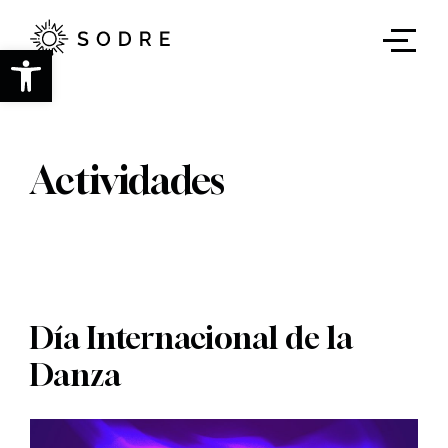
Ir
al
contenido
Abrir barra de herramientas
principal
Actividades
Día Internacional de la
Danza