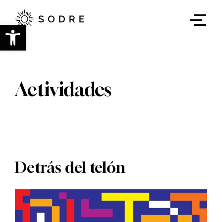
Ir
al
contenido
Abrir barra de herramientas
principal
Actividades
Detrás del telón