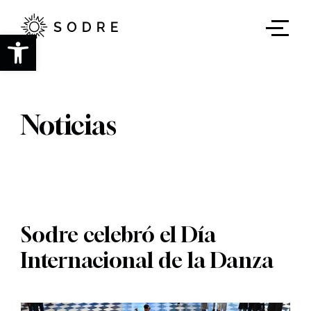
Ir
al
contenido
Abrir barra de herramientas
principal
Noticias
Sodre celebró el Día
Internacional de la Danza