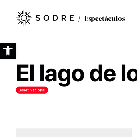
Ir
al
contenido
Espectáculos
principal
Abrir barra de herramientas
El lago de l
Ballet Nacional