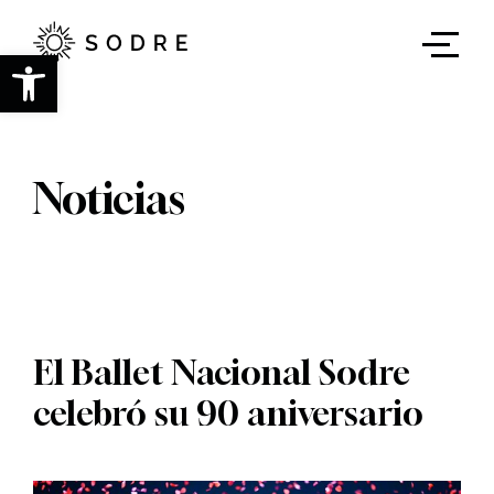
Ir
al
contenido
Abrir barra de herramientas
principal
Noticias
El Ballet Nacional Sodre
celebró su 90 aniversario