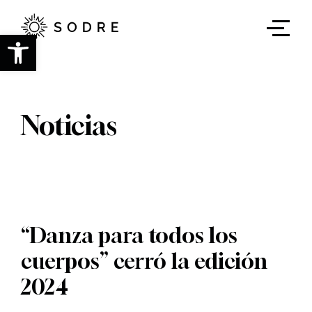
Ir
al
contenido
Abrir barra de herramientas
principal
Noticias
“Danza para todos los
cuerpos” cerró la edición
2024