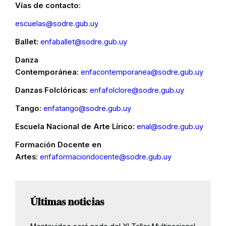
Vías de contacto:
escuelas@sodre.gub.uy
Ballet:
enfaballet@sodre.gub.uy
Danza
Contemporánea:
enfacontemporanea@sodre.gub.uy
Danzas Folclóricas:
enfafolclore@sodre.gub.uy
Tango:
enfatango@sodre.gub.uy
Escuela Nacional de Arte Lírico:
enal@sodre.gub.uy
Formación Docente en
Artes:
enfaformaciondocente@sodre.gub.uy
Últimas noticias