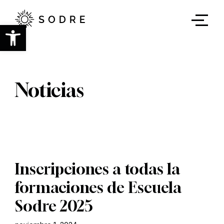
Ir
al
contenido
Abrir barra de herramientas
principal
Noticias
Inscripciones a todas la
formaciones de Escuela
Sodre 2025