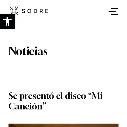
Ir
al
contenido
Abrir barra de herramientas
principal
Noticias
Se presentó el disco “Mi
Canción”