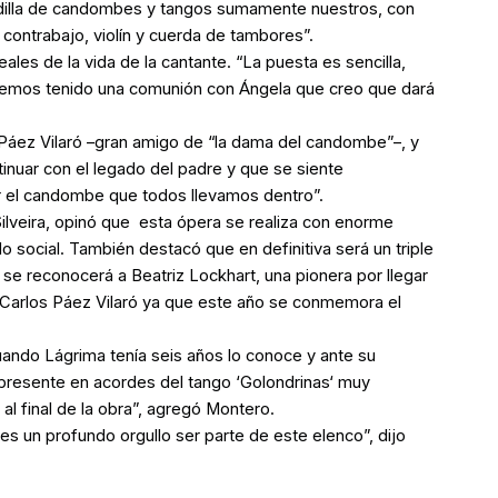
idilla de candombes y tangos sumamente nuestros, con
contrabajo, violín y cuerda de tambores”.
les de la vida de la cantante. “La puesta es sencilla,
s hemos tenido una comunión con Ángela que creo que dará
 Páez Vilaró
–
gran amigo de “la dama del candombe”
–
, y
tinuar con el legado del padre y que se siente
r el candombe que todos llevamos dentro”.
 Silveira, opinó que esta ópera se realiza con enorme
lo social. También destacó que en definitiva será un triple
 se reconocerá a Beatriz Lockhart, una pionera por llegar
 Carlos Páez Vilaró ya que este año se conmemora el
uando Lágrima tenía seis años lo conoce y ante su
 presente en acordes del tango
‘
Golondrinas
‘
muy
al final de la obra”, agregó Montero.
s un profundo orgullo ser parte de este elenco”, dijo
.