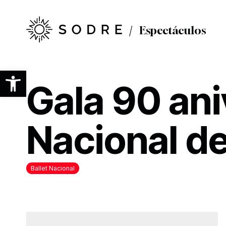
Ir
al
contenido
Espectáculos
principal
Abrir barra de herramientas
Gala 90 ani
Nacional de
Ballet Nacional