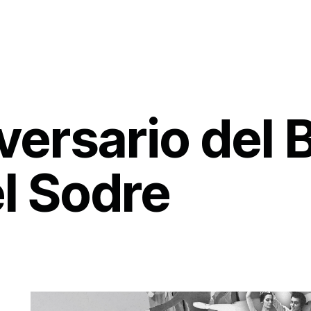
versario del B
l Sodre