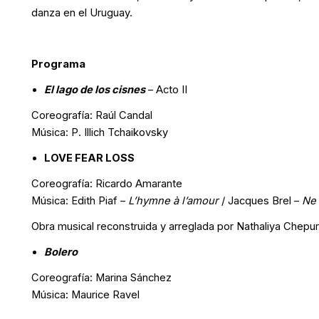
danza en el Uruguay.
Programa
El lago de los cisnes
– Acto II
Coreografía: Raúl Candal
Música: P. Illich Tchaikovsky
LOVE FEAR LOSS
Coreografía: Ricardo Amarante
Música: Edith Piaf –
L’hymne à l’amour
/ Jacques Brel –
Ne 
Obra musical reconstruida y arreglada por Nathaliya Chepu
Bolero
Coreografía: Marina Sánchez
Música: Maurice Ravel