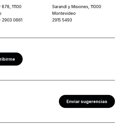
 878, 11100
Sarandí y Misiones, 11000
o
Montevideo
-
2903 0661
2915 5493
ribirme
Enviar sugerencias