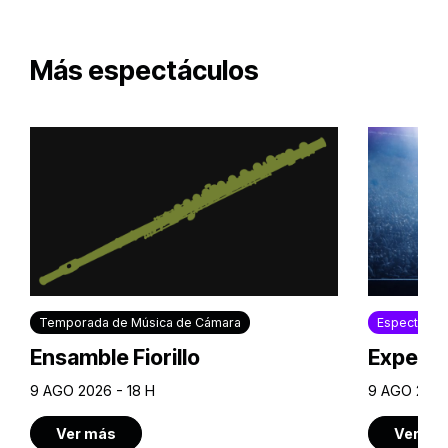
Más espectáculos
Temporada de Música de Cámara
Espectácul
Ensamble Fiorillo
Experie
9 AGO 2026 - 18 H
9 AGO 2026
Ver más
Ver má