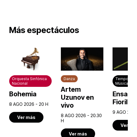
Más espectáculos
Orquesta Sinfónica
Danza
Temporada
Nacional
Música de 
Artem
Bohemia
Ensamb
Uzunov en
Fiorillo
vivo
8 AGO 2026 - 20 H
9 AGO 2026
8 AGO 2026 - 20.30
Ver más
H
Ver má
Ver más