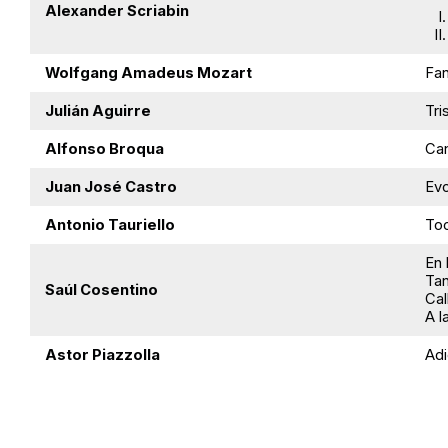
Alexander Scriabin
Wolfgang Amadeus Mozart
Fan
Julián Aguirre
Tri
Alfonso Broqua
Can
Juan José Castro
Evo
Antonio Tauriello
To
En 
Ta
Saúl Cosentino
Cal
A l
Astor Piazzolla
Adi