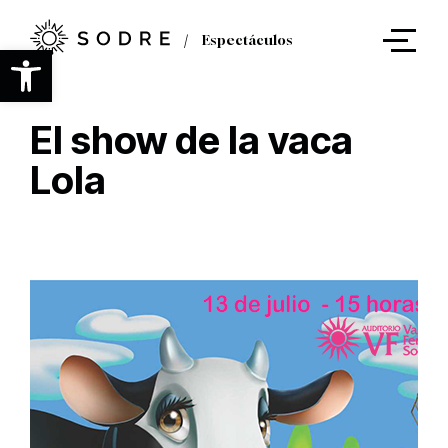
Ir
al
Espectáculos
contenido
Abrir barra de herramientas
principal
El show de la vaca
Lola