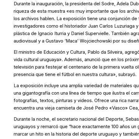
Durante la inauguración, la presidenta del Sodre, Adela Dubra
riqueza de esta muestra «es muy importante que los arch
los archivos hablen. La exposición tiene una conjunción de
investigadores como el historiador Juan Carlos Luzuriaga y 
plástica de Ignacio Iturria y Daniel Supervielle. También 
audiovisual y a Gustavo ‘Maca’ Wojciechowski por su dise
El ministro de Educación y Cultura, Pablo da Silveira, agre
vida cultural uruguaya». Además, anunció que en los próximo
televisión para festejar el centenario de la primera vuelta 
presencia que tiene el fútbol en nuestra cultura», subrayó.
La exposición incluye una amplia variedad de materiales qu
una gigantografía con una línea de tiempo que ilustra el ca
fotografías, textos, pinturas y videos. Ofrece una rica nar
encuentra una vieja camiseta de José Pedro «Vasco» Cea, p
Durante la noche, el secretario nacional del Deporte, Sebas
uruguayos y remarcó que “hace exactamente 100 años un gr
marcar un hito en la historia del deporte uruguayo y también