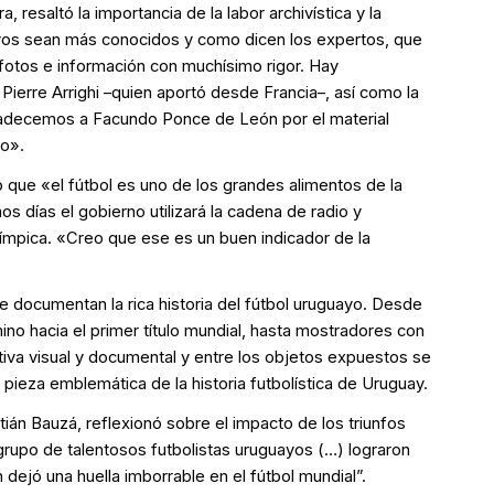
, resaltó la importancia de la labor archivística y la
ivos sean más conocidos y como dicen los expertos, que
 fotos e información con muchísimo rigor. Hay
Pierre Arrighi –quien aportó desde Francia–, así como la
agradecemos a Facundo Ponce de León por el material
ño».
gó que «el fútbol es uno de los grandes alimentos de la
s días el gobierno utilizará la cadena de radio y
olímpica. «Creo que ese es un buen indicador de la
e documentan la rica historia del fútbol uruguayo. Desde
mino hacia el primer título mundial, hasta mostradores con
rativa visual y documental y entre los objetos expuestos se
ieza emblemática de la historia futbolística de Uruguay.
tián Bauzá, reflexionó sobre el impacto de los triunfos
upo de talentosos futbolistas uruguayos (…) lograron
 dejó una huella imborrable en el fútbol mundial”.