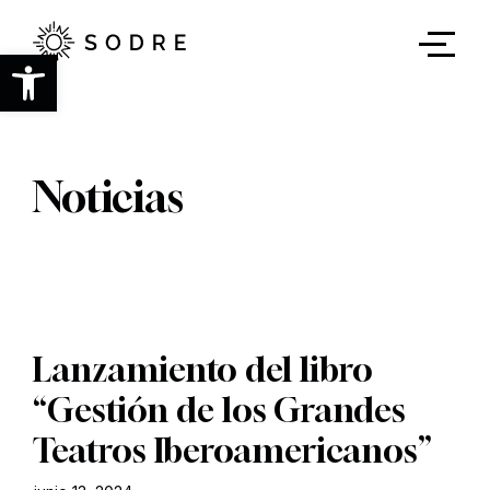
Ir
al
contenido
Abrir barra de herramientas
principal
Noticias
Lanzamiento del libro
“Gestión de los Grandes
Teatros Iberoamericanos”