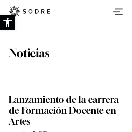
Ir
al
contenido
Abrir barra de herramientas
principal
Noticias
Lanzamiento de la carrera
de Formación Docente en
Artes