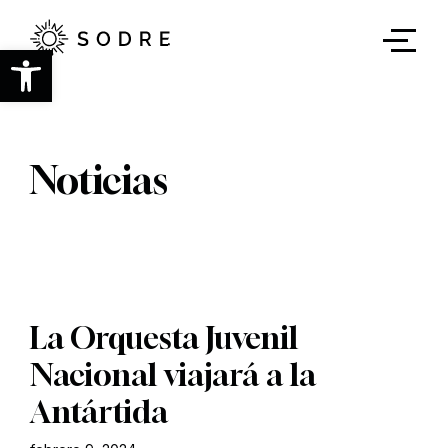
Ir
al
contenido
Abrir barra de herramientas
principal
Noticias
La Orquesta Juvenil
Nacional viajará a la
Antártida