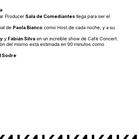
va
ear Producer
Sala de Comediantes
llega para ser el
ial de
Paola Bianco
como Host de cada noche, y a su
ky
y
Fabián Silva
en un increíble show de Café Concert.
ción del mismo está estimada en 90 minutos como
l Sodre