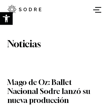
Ir
al
contenido
Abrir barra de herramientas
principal
Noticias
Mago de Oz: Ballet
Nacional Sodre lanzó su
nueva producción