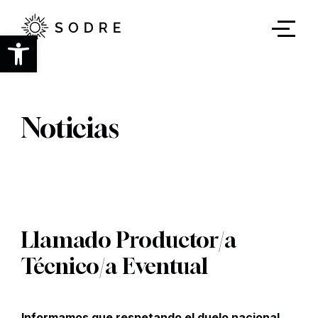
Ir
al
contenido
Abrir barra de herramientas
principal
Noticias
Llamado Productor/a
Técnico/a Eventual
Informamos que respetando el duelo nacional