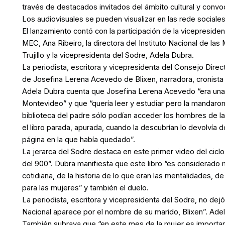
través de destacados invitados del ámbito cultural y conv
Los audiovisuales se pueden visualizar en las rede social
El lanzamiento contó con la participación de la vicepresiden
MEC, Ana Ribeiro, la directora del Instituto Nacional de las
Trujillo y la vicepresidenta del Sodre, Adela Dubra.
La periodista, escritora y vicepresidenta del Consejo Direct
de Josefina Lerena Acevedo de Blixen, narradora, cronista
Adela Dubra cuenta que Josefina Lerena Acevedo “era una
Montevideo” y que “quería leer y estudiar pero la mandaron 
biblioteca del padre sólo podían acceder los hombres de la
el libro parada, apurada, cuando la descubrían lo devolvía 
página en la que había quedado”.
La jerarca del Sodre destaca en este primer video del ciclo
del 900”. Dubra manifiesta que este libro “es considerado
cotidiana, de la historia de lo que eran las mentalidades, de 
para las mujeres” y también el duelo.
La periodista, escritora y vicepresidenta del Sodre, no dejó
Nacional aparece por el nombre de su marido, Blixen”. Adel
También subraya que “en este mes de la mujer es importan