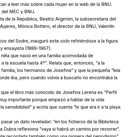
ocan a leer más sobre cada mujer en la web de la BNU.
es del MEC y BNU.
ta de la República, Beatriz Argimón, la subsecretaria del
 Mujeres, Mónica Bottero, el director de la BNU, Valentín
ivo del Sodre, inauguró este ciclo refiriéndose a la figura
 y ensayista (1889-1967).
 niña que nació en una familia acomodada de
a la escuela hasta 4º”. Relata que, entonces, “a la
 familia, los hermanos de Josefina” y que la pequeña “leía
donde iba, pero cuando volvía a buscarlo no encontraba la
 que el libro más conocido de Josefina Lerena es “Perfil
 muy importante porque empezó a hablar de la vida
la sensibilidad” y acota que cuenta “lo que era ir a la playa
 pasar un dato revelador: “en los ficheros de la Biblioteca
a Dubra reflexiona “vaya si habrá un camino por recorrer”.
te recordarla también como una pionera del periodismo”.