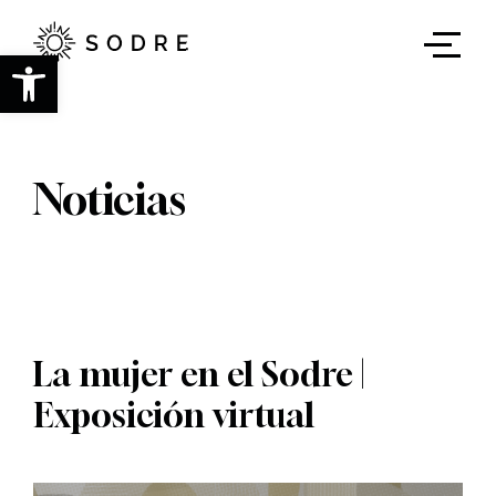
Ir
al
contenido
Abrir barra de herramientas
principal
Noticias
La mujer en el Sodre |
Exposición virtual